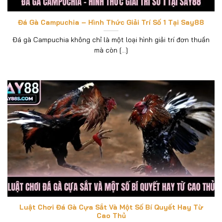
Đá Gà Campuchia – Hình Thức Giải Trí Số 1 Tại Say88
Đá gà Campuchia không chỉ là một loại hình giải trí đơn thuần
mà còn [...]
Luật Chơi Đá Gà Cựa Sắt Và Một Số Bí Quyết Hay Từ
Cao Thủ