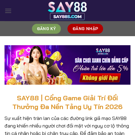
Bỏ
qua
nội
dung
ĐĂNG KÝ
ĐĂNG NHẬP
SAY88 | Cổng Game Giải Trí Đổi
Thưởng Đa Nền Tảng Uy Tín 2026
Sự xuất hiện tràn lan của các đường link giả mạo SAY88
đang khiến nhiều người chơi đối mặt với nguy cơ lộ thông
tin cá nhân hoặc bị chặn truy cập. Để đảm bảo an toàn