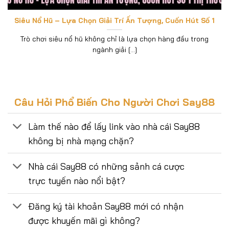
Siêu Nổ Hũ – Lựa Chọn Giải Trí Ấn Tượng, Cuốn Hút Số 1
Trò chơi siêu nổ hũ không chỉ là lựa chọn hàng đầu trong
ngành giải [...]
Câu Hỏi Phổ Biến Cho Người Chơi Say88
Làm thế nào để lấy link vào nhà cái Say88
không bị nhà mạng chặn?
Nhà cái Say88 có những sảnh cá cược
trực tuyến nào nổi bật?
Đăng ký tài khoản Say88 mới có nhận
được khuyến mãi gì không?