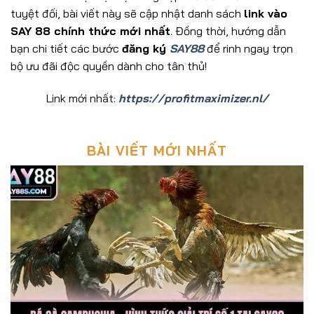
tuyệt đối, bài viết này sẽ cập nhật danh sách
link vào
SAY 88 chính thức mới nhất
. Đồng thời, hướng dẫn
bạn chi tiết các bước
đăng ký
SAY88
để rinh ngay trọn
bộ ưu đãi độc quyền dành cho tân thủ!
Link mới nhất:
https://profitmaximizer.nl/
BÀI VIẾT MỚI NHẤT