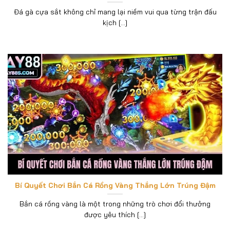
Đá gà cựa sắt không chỉ mang lại niềm vui qua từng trận đấu
kịch [...]
Bí Quyết Chơi Bắn Cá Rồng Vàng Thắng Lớn Trúng Đậm
Bắn cá rồng vàng là một trong những trò chơi đổi thưởng
được yêu thích [...]