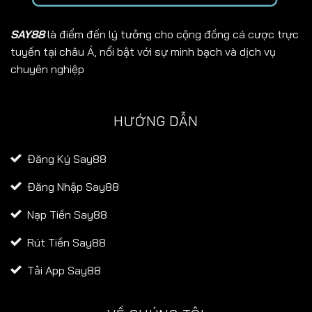
SAY88
là điểm đến lý tưởng cho cộng đồng cá cược trực
tuyến tại châu Á, nổi bật với sự minh bạch và dịch vụ
chuyên nghiệp
HƯỚNG DẪN
Đăng Ký Say88
Đăng Nhập Say88
Nạp Tiền Say88
Rút Tiền Say88
Tải App Say88