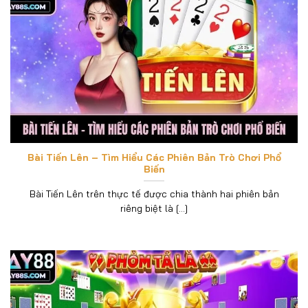
Bài Tiến Lên – Tìm Hiểu Các Phiên Bản Trò Chơi Phổ
Biến
Bài Tiến Lên trên thực tế được chia thành hai phiên bản
riêng biệt là [...]